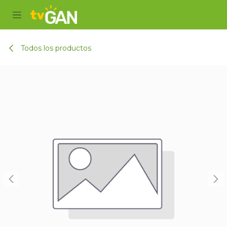
Ir al contenido
Todos los productos