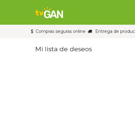
Ir al contenido
Inicio
Tienda
Compras seguras online
Entrega de product
Mi lista de deseos