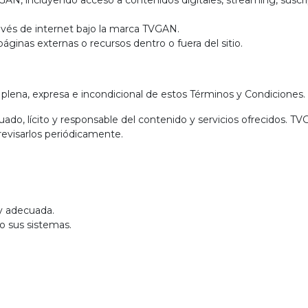
VGAN, incluyendo acceso a contenidos digitales, streaming, suscri
través de internet bajo la marca TVGAN.
áginas externas o recursos dentro o fuera del sitio.
n plena, expresa e incondicional de estos Términos y Condiciones.
do, lícito y responsable del contenido y servicios ofrecidos. TV
evisarlos periódicamente.
e y adecuada.
 o sus sistemas.