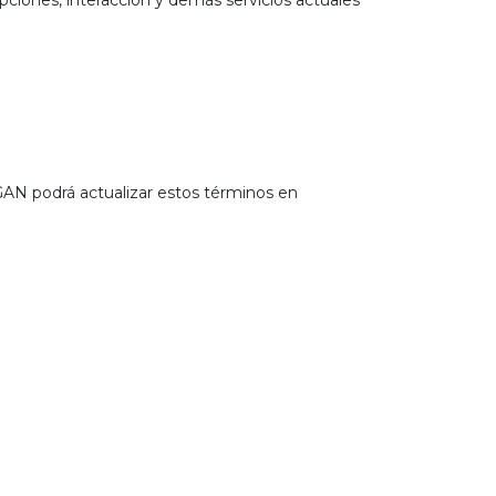
pciones, interacción y demás servicios actuales
GAN podrá actualizar estos términos en