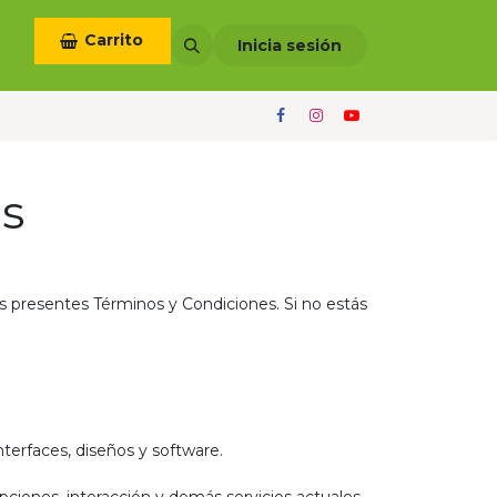
Carrito
otros
Términos y condiciones
Inicia sesión
s
los presentes Términos y Condiciones. Si no estás
nterfaces, diseños y software.