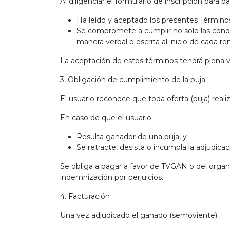
Al diligenciar el formulario de inscripción para p
Ha leído y aceptado los presentes Términ
Se compromete a cumplir no solo las condic
manera verbal o escrita al inicio de cada r
La aceptación de estos términos tendrá plena va
3. Obligación de cumplimiento de la puja
El usuario reconoce que toda oferta (puja) reali
En caso de que el usuario:
Resulta ganador de una puja, y
Se retracte, desista o incumpla la adjudic
Se obliga a pagar a favor de TVGAN o del organi
indemnización por perjuicios.
4. Facturación
Una vez adjudicado el ganado (semoviente):