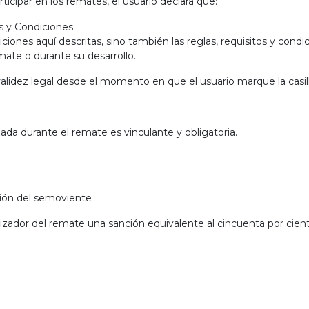
articipar en los remates, el usuario declara que:
os y Condiciones.
iones aquí descritas, sino también las reglas, requisitos y cond
emate o durante su desarrollo.
lidez legal desde el momento en que el usuario marque la casill
zada durante el remate es vinculante y obligatoria.
ación del semoviente
zador del remate una sanción equivalente al cincuenta por ciento 