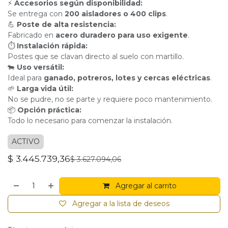
⚡
Accesorios según disponibilidad:
Se entrega con
200 aisladores o 400 clips
.
💪
Poste de alta resistencia:
Fabricado en
acero duradero para uso exigente
.
⏱
Instalación rápida:
Postes que se clavan directo al suelo con martillo.
🐄
Uso versátil:
Ideal para
ganado, potreros, lotes y cercas eléctricas
.
🌱
Larga vida útil:
No se pudre, no se parte y requiere poco mantenimiento.
📦
Opción práctica:
Todo lo necesario para comenzar la instalación.
ACTIVO
$
3.445.739,36
$
3.627.094,06
Agregar al carrito
Agregar a la lista de deseos