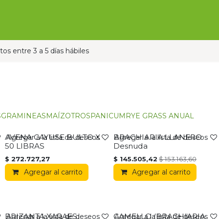
Ofertas
Ganado
Contáctanos
Pauta con nos
os entre 3 a 5 días hábiles
S
GRAMINEAS
MAÍZ
OTROS
PANICUM
RYE GRASS ANUAL
AVENA CAYUSE BULTO X
BRACHIARIA LLANERO
Agregar a la lista de deseos
Agregar a la lista de deseos
50 LIBRAS
Desnuda
$
272.727,27
$
145.505,42
$
153.163,60
Agregar al carrito
Agregar al carrito
BRIZANTA XARAES
CAMELLO (BRACHIARIA
Agregar a la lista de deseos
Agregar a la lista de deseos