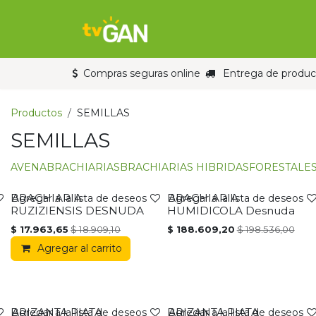
Ir al contenido
Inicio
Tienda
Compras seguras online
Entrega de product
Productos
SEMILLAS
SEMILLAS
AVENA
BRACHIARIAS
BRACHIARIAS HIBRIDAS
FORESTALE
BRACHIARIA
BRACHIARIA
PROMOCIÓN
PROMOCIÓN
Agregar a la lista de deseos
Agregar a la lista de deseos
RUZIZIENSIS DESNUDA
HUMIDICOLA Desnuda
$
17.963,65
$
18.909,10
$
188.609,20
$
198.536,00
Agregar al carrito
BRIZANTA PIATA
BRIZANTA PIATA
Agregar a la lista de deseos
Agregar a la lista de deseos