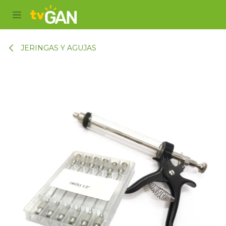
Ir al contenido
JERINGAS Y AGUJAS