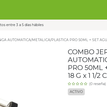
Ofertas
Ganado
Contáctanos
Pauta con nos
os entre 3 a 5 días hábiles
A AUTOMATICA/METALICA/PLASTICA PRO 50ML + SET AGUJA M
COMBO JE
AUTOMATIC
PRO 50ML 
18 G x 1 1/2 
(0 reseña)
ACTIVO