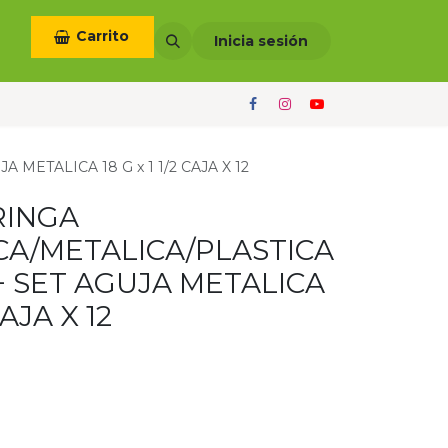
Carrito
otros
Términos y condiciones
Inicia sesión
ETALICA 18 G x 1 1/2 CAJA X 12
RINGA
A/METALICA/PLASTICA
+ SET AGUJA METALICA
CAJA X 12