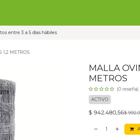
Ofertas
Ganado
Contáctanos
Pauta con nos
os entre 3 a 5 días hábiles
 1,2 METROS
MALLA OVIN
METROS
(0 reseña)
ACTIVO
$
942.480,56
$
992.
A