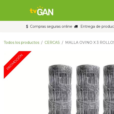
Ir al contenido
Inicio
Tienda
Compras seguras online
Entrega de product
Todos los productos
CERCAS
MALLA OVINO X 3 ROLLOS
PROMOCIÓN