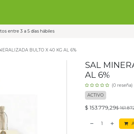
Ofertas
Ganado
Contáctanos
Pauta con nos
os entre 3 a 5 días hábiles
NERALIZADA BULTO X 40 KG AL 6%
SAL MINER
AL 6%
(0 reseña)
ACTIVO
$
153.779,29
$
161.87
A