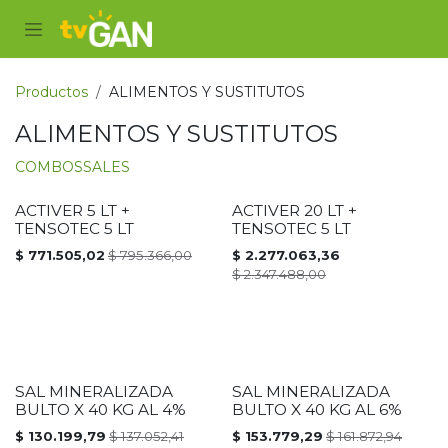
Ir al contenido
Productos
ALIMENTOS Y SUSTITUTOS
ALIMENTOS Y SUSTITUTOS
COMBOS
SALES
ACTIVER 5 LT +
ACTIVER 20 LT +
PROMOCIÓN
PROMOCIÓN
TENSOTEC 5 LT
TENSOTEC 5 LT
$
771.505,02
$
795.366,00
$
2.277.063,36
$
2.347.488,00
SAL MINERALIZADA
SAL MINERALIZADA
PROMOCIÓN
PROMOCIÓN
BULTO X 40 KG AL 4%
BULTO X 40 KG AL 6%
$
130.199,79
$
137.052,41
$
153.779,29
$
161.872,94