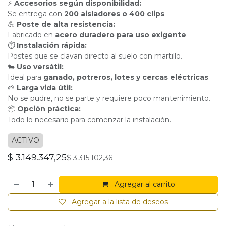
⚡
Accesorios según disponibilidad:
Se entrega con
200 aisladores o 400 clips
.
💪
Poste de alta resistencia:
Fabricado en
acero duradero para uso exigente
.
⏱
Instalación rápida:
Postes que se clavan directo al suelo con martillo.
🐄
Uso versátil:
Ideal para
ganado, potreros, lotes y cercas eléctricas
.
🌱
Larga vida útil:
No se pudre, no se parte y requiere poco mantenimiento.
📦
Opción práctica:
Todo lo necesario para comenzar la instalación.
ACTIVO
$
3.149.347,25
$
3.315.102,36
Agregar al carrito
Agregar a la lista de deseos