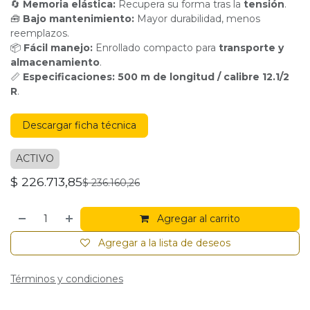
🔄
Memoria elástica:
Recupera su forma tras la
tensión
.
🧰
Bajo mantenimiento:
Mayor durabilidad, menos
reemplazos.
📦
Fácil manejo:
Enrollado compacto para
transporte y
almacenamiento
.
📏
Especificaciones: 500 m de longitud / calibre 12.1/2
R
.
Descargar ficha técnica
ACTIVO
$
226.713,85
$
236.160,26
Agregar al carrito
Agregar a la lista de deseos
Términos y condiciones