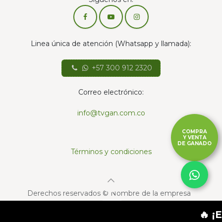
Linea única de atención (Whatsapp y llamada):
+57 300 912 2320
Correo electrónico:
info@tvgan.com.co
COMPRA
Y VENTA
DE GANADO
Términos y condiciones
Derechos reservados © Nombre de la empresa
Con la tecnología de
- El mejor
Comercio
🔥 ¡ENC
electrónico de código abierto