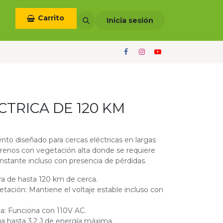
Carrito
otros
Términos y condiciones
Inicia sesión
CTRICA DE 120 KM
nto diseñado para cercas eléctricas en largas
terrenos con vegetación alta donde se requiere
nstante incluso con presencia de pérdidas.
ra de hasta 120 km de cerca.
ación: Mantiene el voltaje estable incluso con
ca: Funciona con 110V AC.
ga hasta 3.2 J de energía máxima.