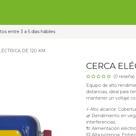
Ofertas
Ganado
Contáctanos
Pauta con nos
os entre 3 a 5 días hábiles
LÉCTRICA DE 120 KM
CERCA ELÉ
(0 reseña)
Equipo de alto rendimie
distancias, ideal para 
mantener un voltaje co
⚡ Alto alcance: Cobertu
🌿 Rendimiento en veget
interferencias.
🔌 Alimentación eléctri
💥 Alta potencia: Entre