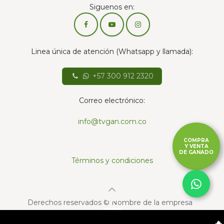
Siguenos en:
Linea única de atención (Whatsapp y llamada):
+57 300 912 2320
Correo electrónico:
info@tvgan.com.co
COMPRA
Y VENTA
DE GANADO
Términos y condiciones
Derechos reservados © Nombre de la empresa
Con la tecnología de
- El mejor
Comercio
🔥 ¡EN