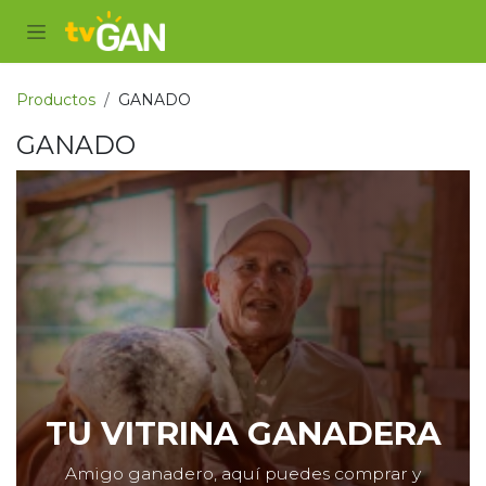
Ir al contenido
Productos
GANADO
GANADO
TU VITRINA GANADERA
Amigo ganadero, aquí puedes comprar y