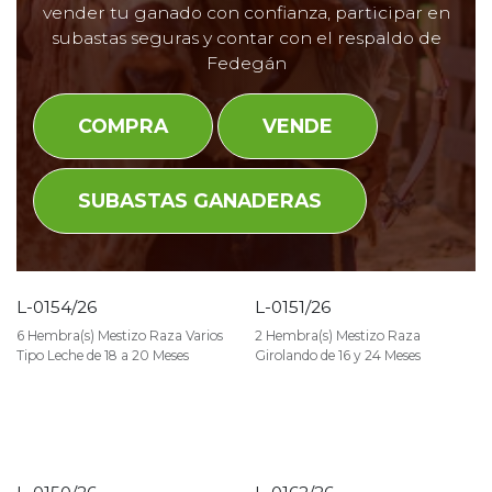
vender tu ganado con confianza, participar en
subastas seguras y contar con el respaldo de
Fedegán
COMPRA
VENDE
SUBASTAS GANADERAS
L-0154/26
L-0151/26
VENDIDO
VENDIDO
6 Hembra(s) Mestizo Raza Varios
2 Hembra(s) Mestizo Raza
Tipo Leche de 18 a 20 Meses
Girolando de 16 y 24 Meses