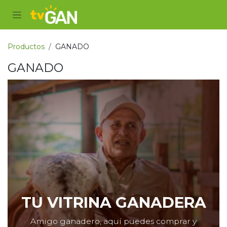
Ir al contenido
Productos
GANADO
GANADO
TU VITRINA GANADERA
Amigo ganadero, aquí puedes comprar y