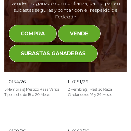
vender tu ganado con confianza, participar en
subastas seguras y contar con el respaldo de
Fedegán
COMPRA
VENDE
SUBASTAS GANADERAS
L-0154/26
L-0151/26
VENDIDO
VENDIDO
6 Hembra(s) Mestizo Raza Varios
2 Hembra(s) Mestizo Raza
Tipo Leche de 18 a 20 Meses
Girolando de 16 y 24 Meses