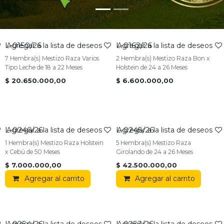
L-0150/26
L-0162/26
VENDIDO
VENDIDO
Agregar a la lista de deseos
Agregar a la lista de deseos
7 Hembra(s) Mestizo Raza Varios
2 Hembra(s) Mestizo Raza Bon x
Tipo Leche de 18 a 22 Meses
Holstein de 24 a 26 Meses
$
20.650.000,00
$
6.600.000,00
L-0246/26
L-0245/26
Agregar a la lista de deseos
Agregar a la lista de deseos
1 Hembra(s) Mestizo Raza Holstein
5 Hembra(s) Mestizo Raza
x Cebú de 50 Meses
Girolando de 24 a 26 Meses
$
7.000.000,00
$
42.500.000,00
Agregar al carrito
Agregar al carrito
L-0254/26
L-0253/26
Agregar a la lista de deseos
Agregar a la lista de deseos