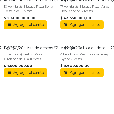
10 Hembra(s) Mestizo Raza Bon x
17 Hembra(s) Mestizo Raza Varios
Holstein de 12 Meses
Tipo Leche de 17 Meses
$
29.000.000,00
$
43.350.000,00
Agregar al carrito
Agregar al carrito
L-0250/26
L-0249/26
Agregar a la lista de deseos
Agregar a la lista de deseos
3 Hembra(s) Mestizo Raza
4 Hembra(s) Mestizo Raza Jersey x
Girolando de 10 a 11 Meses
Gyr de 7 Meses
$
7.500.000,00
$
9.600.000,00
Agregar al carrito
Agregar al carrito