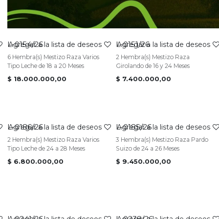
L-0154/26
L-0151/26
VENDIDO
VENDIDO
Agregar a la lista de deseos
Agregar a la lista de deseos
6 Hembra(s) Mestizo Raza Varios
2 Hembra(s) Mestizo Raza
Tipo Leche de 18 a 20 Meses
Girolando de 16 y 24 Meses
$
18.000.000,00
$
7.400.000,00
L-0186/26
L-0185/26
VENDIDO
VENDIDO
Agregar a la lista de deseos
Agregar a la lista de deseos
2 Hembra(s) Mestizo Raza Varios
3 Hembra(s) Mestizo Raza Pardo
Tipo Leche de 24 a 28 Meses
Suizo de 24 a 26 Meses
$
6.800.000,00
$
9.450.000,00
L-0241/26
L-0238/26
Agregar a la lista de deseos
Agregar a la lista de deseos