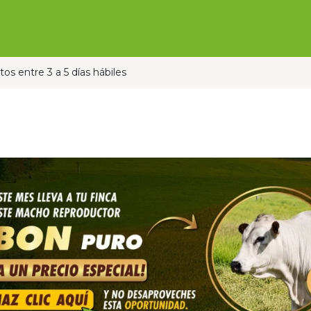
Ofertas
Ganado
Contáctanos
Pauta con nos
os entre 3 a 5 días hábiles
TU
 ganadero, en
TVGAN
puedes comprar y vender tu ganado con c
contar con el respaldo y la transparencia de Fedegán, l
COMPRA
VENDE