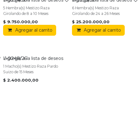
5 Hembra(s) Mestizo Raza
6 Hembra(s) Mestizo Raza
Girolando de 8 a 10 Meses
Girolando de 24 a 26 Meses
$
9.750.000,00
$
25.200.000,00
Agregar al carrito
Agregar al carrito
L-0248/26
VENDIDO
Agregar a la lista de deseos
1 Macho(s) Mestizo Raza Pardo
Suizo de 15 Meses
$
2.400.000,00