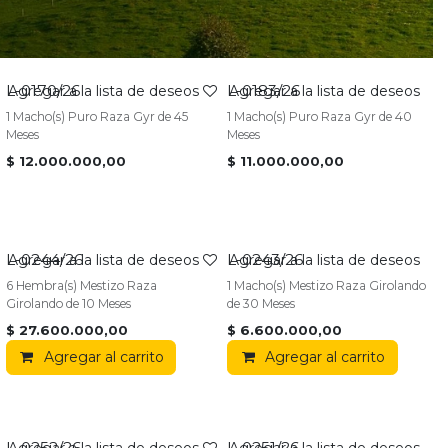
L-0170/26
L-0183/26
VENDIDO
VENDIDO
Agregar a la lista de deseos
Agregar a la lista de deseos
1 Macho(s) Puro Raza Gyr de 45
1 Macho(s) Puro Raza Gyr de 40
Meses
Meses
$
12.000.000,00
$
11.000.000,00
L-0244/26
L-0243/26
Agregar a la lista de deseos
Agregar a la lista de deseos
6 Hembra(s) Mestizo Raza
1 Macho(s) Mestizo Raza Girolando
Girolando de 10 Meses
de 30 Meses
$
27.600.000,00
$
6.600.000,00
Agregar al carrito
Agregar al carrito
L-0252/26
L-0251/26
Agregar a la lista de deseos
Agregar a la lista de deseos