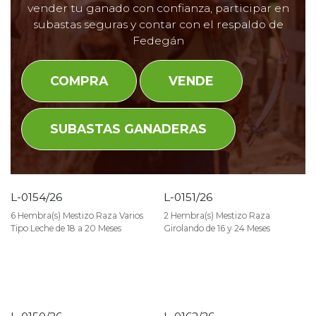
vender tu ganado con confianza, participar en
subastas seguras y contar con el respaldo de
Fedegán
COMPRA
VENDE
SUBASTAS GANADERAS
L-0154/26
L-0151/26
VENDIDO
VENDIDO
6 Hembra(s) Mestizo Raza Varios
2 Hembra(s) Mestizo Raza
Tipo Leche de 18 a 20 Meses
Girolando de 16 y 24 Meses