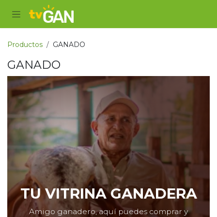
Ir al contenido
Productos
GANADO
GANADO
TU VITRINA GANADERA
Amigo ganadero, aquí puedes comprar y