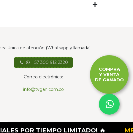
nea única de atención (Whatsapp y llamada):
+57 300 912 2320
COMPRA
Y VENTA
Correo electrónico:
DE GANADO
info@tvgan.com.co
- El mejor
Comercio electrónico de código
OR TIEMPO LIMITADO! 🔥
MES DE 
abierto