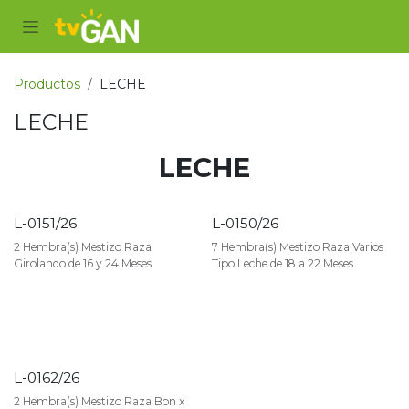
Ir al contenido
Productos
LECHE
LECHE
LECHE
L-0151/26
L-0150/26
VENDIDO
VENDIDO
2 Hembra(s) Mestizo Raza
7 Hembra(s) Mestizo Raza Varios
Girolando de 16 y 24 Meses
Tipo Leche de 18 a 22 Meses
L-0162/26
VENDIDO
2 Hembra(s) Mestizo Raza Bon x