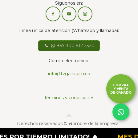
Siguenos en:
Linea única de atención (Whatsapp y llamada):
+57 300 912 2320
Correo electrónico:
info@tvgan.com.co
COMPRA
Y VENTA
DE GANADO
Términos y condiciones
Derechos reservados © Nombre de la empresa
Con la tecnología de
- El mejor
Comercio
POR TIEMPO LIMITADO! 🔥
MES DE
electrónico de código abierto