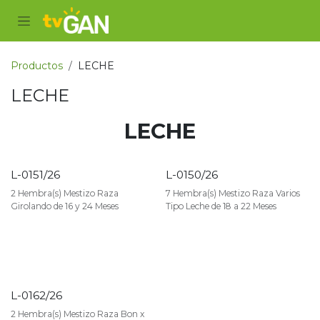
Ir al contenido
Productos
LECHE
LECHE
LECHE
L-0151/26
L-0150/26
VENDIDO
VENDIDO
2 Hembra(s) Mestizo Raza
7 Hembra(s) Mestizo Raza Varios
Girolando de 16 y 24 Meses
Tipo Leche de 18 a 22 Meses
L-0162/26
VENDIDO
2 Hembra(s) Mestizo Raza Bon x