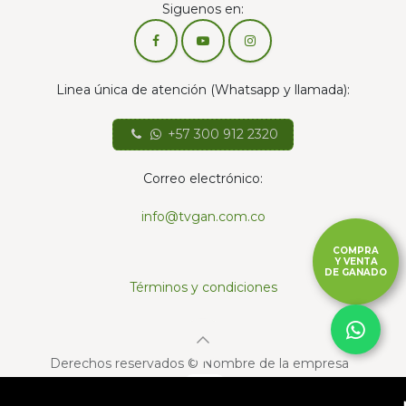
Siguenos en:
Linea única de atención (Whatsapp y llamada):
+57 300 912 2320
Correo electrónico:
info@tvgan.com.co
COMPRA
Y VENTA
DE GANADO
Términos y condiciones
Derechos reservados © Nombre de la empresa
Con la tecnología de
- El mejor
Comercio
🔥
electrónico de código abierto