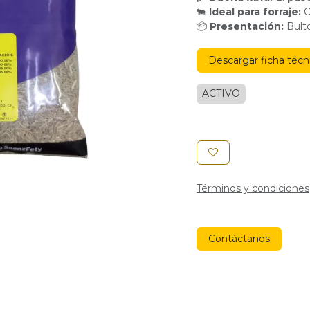
🐄
Ideal para forraje:
O
📦
Presentación:
Bult
Descargar ficha técn
ACTIVO
Términos y condiciones
Contáctanos