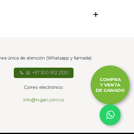
nea única de atención (Whatsapp y llamada):
+57 300 912 2320
COMPRA
Y VENTA
Correo electrónico:
DE GANADO
info@tvgan.com.co