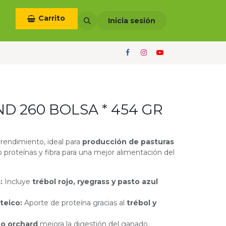
Carrito
otros
Términos y condiciones
Inicia sesión
D 260 BOLSA * 454 GR
 rendimiento, ideal para
producción de pasturas
 proteínas y fibra para una mejor alimentación del
a:
Incluye
trébol rojo, ryegrass y pasto azul
teico:
Aporte de proteína gracias al
trébol y
to orchard
mejora la digestión del ganado.