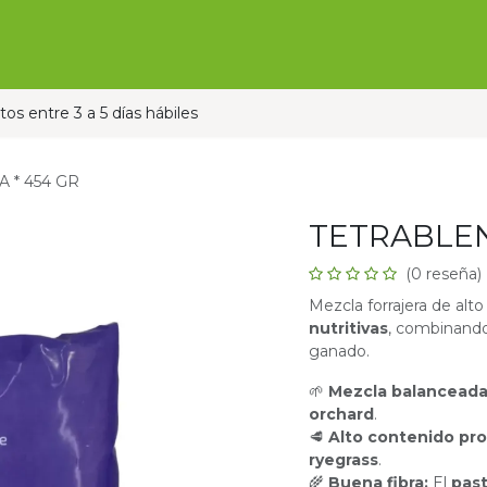
Ofertas
Ganado
Contáctanos
Pauta con nos
os entre 3 a 5 días hábiles
 * 454 GR
TETRABLEN
(0 reseña)
Mezcla forrajera de alto
nutritivas
, combinando
ganado.
🌱
Mezcla balancead
orchard
.
🥩
Alto contenido pro
ryegrass
.
🌾
Buena fibra:
El
pas