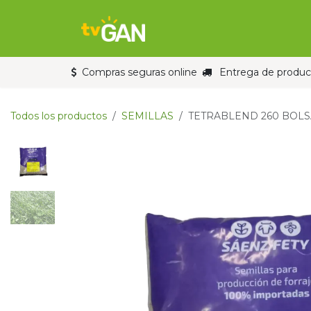
Ir al contenido
Inicio
Tienda
Compras seguras online
Entrega de product
Todos los productos
SEMILLAS
TETRABLEND 260 BOLSA