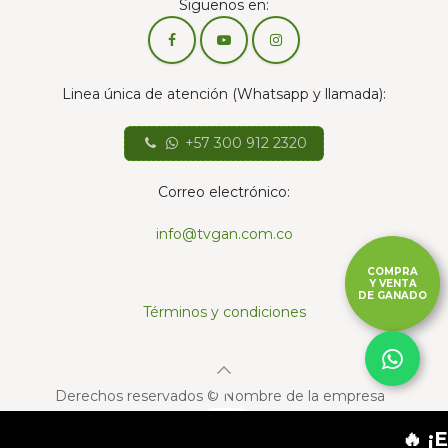
Siguenos en:
Linea única de atención (Whatsapp y llamada):
+57 300 912 2320
Correo electrónico:
info@tvgan.com.co
COMPRA
Y VENTA
DE GANADO
Términos y condiciones
Derechos reservados © Nombre de la empresa
Con la tecnología de
- El mejor
Comercio
🔥 ¡ENC
electrónico de código abierto