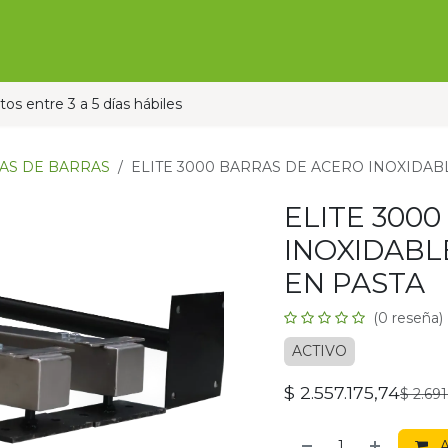
Ofertas
Ganado
Contáctanos
Pauta con nos
os entre 3 a 5 días hábiles
AS DE BARRAS
ELITE 3000 BARRAS DE ACERO INOXIDAB
ELITE 300
INOXIDABL
EN PASTA
(0 reseña)
ACTIVO
$
2.557.175,74
$
2.691
A