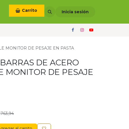
Carrito
otros
Términos y condiciones
Inicia sesión
LE MONITOR DE PESAJE EN PASTA
0 BARRAS DE ACERO
E MONITOR DE PESAJE
.763,94
gregar al carrito