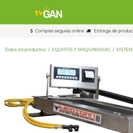
Ir al contenido
Inicio
Tienda
Compras seguras online
Entrega de product
Todos los productos
EQUIPOS Y MAQUINARIAS
SISTEM