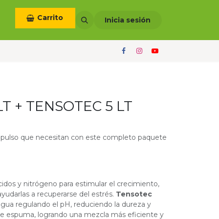
Carrito
otros
Términos y condiciones
Inicia sesión
LT + TENSOTEC 5 LT
 impulso que necesitan con este completo paquete
dos y nitrógeno para estimular el crecimiento,
 ayudarlas a recuperarse del estrés.
Tensotec
 agua regulando el pH, reduciendo la dureza y
de espuma, logrando una mezcla más eficiente y