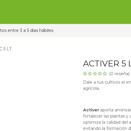
Ofertas
Ganado
Contáctanos
Pauta con nos
os entre 3 a 5 días hábiles
 5 LT
ACTIVER 5 
(0 reseña)
Dale a tus cultivos el
agrícola.
Activer
aporta aminoáci
fortalecer las plantas y
optimiza la calidad del
evitando la formación 