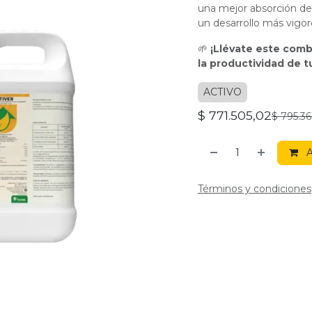
una mejor absorción de 
un desarrollo más vigor
🌱
¡Llévate este comb
la productividad de tu
ACTIVO
$
771.505,02
$
795.36
A
Términos y condiciones