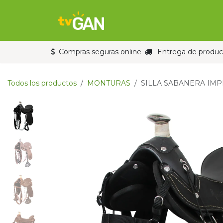
Ir al contenido
Inicio
Tienda
Compras seguras online
Entrega de product
Todos los productos
MONTURAS
SILLA SABANERA IM