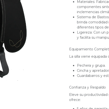
Materiales: Fabric
componentes sintét
inclemencias climá
Sistema de Bastos:
brinda comodidad i
diferentes tipos d
Ligereza: Con un p
y facilita su manipu
Equipamiento Comple
La silla viene equipada 
Pechera y grupa.
Cincha y apretador
Guardabarros y est
Confianza y Respaldo
Eleve su productividad
ofrece:
5 años de garantía 