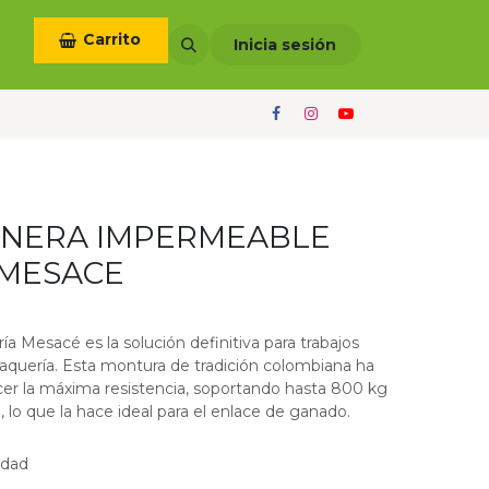
Carrito
otros
Términos y condiciones
Inicia sesión
ANERA IMPERMEABLE
 MESACE
ía Mesacé es la solución definitiva para trabajos
vaquería. Esta montura de tradición colombiana ha
cer la máxima resistencia, soportando hasta 800 kg
 lo que la hace ideal para el enlace de ganado.
idad