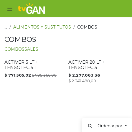
Ir al contenido
...
ALIMENTOS Y SUSTITUTOS
COMBOS
COMBOS
COMBOS
SALES
ACTIVER 5 LT +
ACTIVER 20 LT +
PROMOCIÓN
PROMOCIÓN
TENSOTEC 5 LT
TENSOTEC 5 LT
$
771.505,02
$
795.366,00
$
2.277.063,36
$
2.347.488,00
Ordenar por