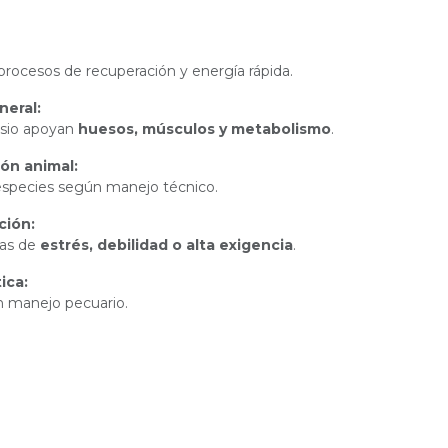
rocesos de recuperación y energía rápida.
neral:
esio apoyan
huesos, músculos y metabolismo
.
ión animal:
 especies según manejo técnico.
ción:
as de
estrés, debilidad o alta exigencia
.
ica:
n manejo pecuario.