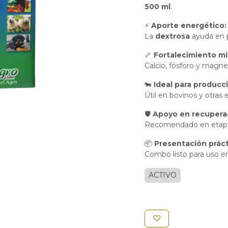
500 ml
.
⚡
Aporte energético:
La
dextrosa
ayuda en p
🦴
Fortalecimiento mi
Calcio, fósforo y magn
🐄
Ideal para producc
Útil en bovinos y otras
🛡
Apoyo en recupera
Recomendado en etap
📦
Presentación práct
Combo listo para uso e
ACTIVO