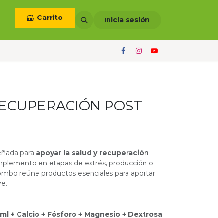
Carrito
otros
Términos y condiciones
Inicia sesión
RECUPERACIÓN POST
señada para
apoyar la salud y recuperación
mplemento en etapas de estrés, producción o
combo reúne productos esenciales para aportar
ve.
ml + Calcio + Fósforo + Magnesio + Dextrosa