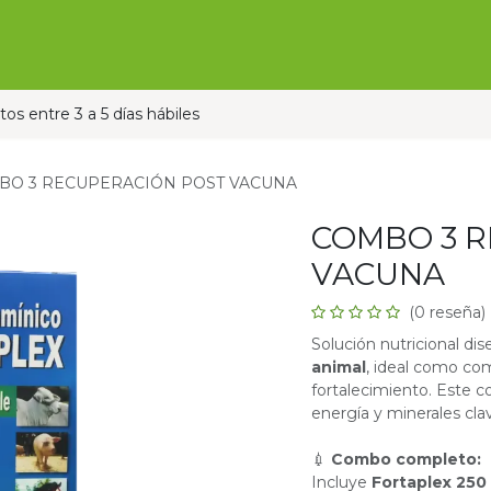
Ofertas
Ganado
Contáctanos
Pauta con nos
os entre 3 a 5 días hábiles
BO 3 RECUPERACIÓN POST VACUNA
COMBO 3 
VACUNA
(0 reseña)
Solución nutricional di
animal
, ideal como co
fortalecimiento. Este 
energía y minerales cla
💉
Combo completo:
Incluye
Fortaplex 250 