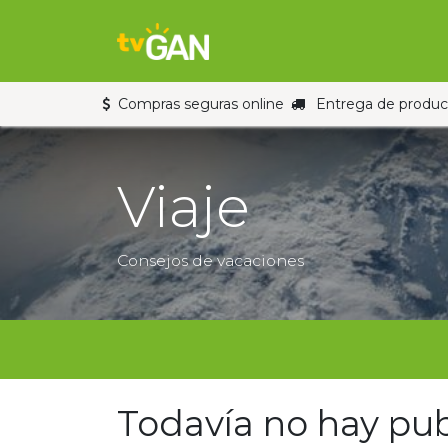
Ir al contenido
Inicio
Tienda
Compras seguras online
Entrega de product
Viaje
Consejos de vacaciones
Todavía no hay pub