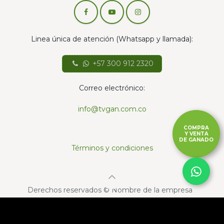
Linea única de atención (Whatsapp y llamada):
+57 300 912 2320
Correo electrónico:
info@tvgan.com.co
COMPRA
Y VENTA
DE GANADO
Términos y condiciones
Derechos reservados © Nombre de la empresa
Con la tecnología de
- El mejor
Comercio
🔥 
electrónico de código abierto