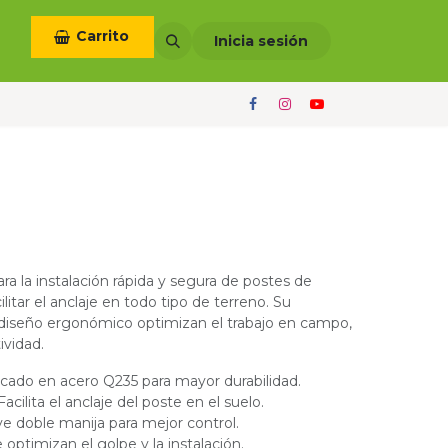
Carrito
otros
Términos y condiciones
Inicia sesión
ra la instalación rápida y segura de postes de
ilitar el anclaje en todo tipo de terreno. Su
y diseño ergonómico optimizan el trabajo en campo,
vidad.
bricado en acero Q235 para mayor durabilidad.
Facilita el anclaje del poste en el suelo.
ye doble manija para mejor control.
 optimizan el golpe y la instalación.