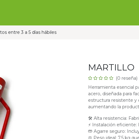
Ofertas
Ganado
Contáctanos
Pauta con nos
os entre 3 a 5 días hábiles
MARTILLO
(0 reseña)
Herramienta esencial pa
acero, diseñada para fac
estructura resistente 
aumentando la producti
🛠 Alta resistencia: Fa
⚡ Instalación eficiente: 
🤲 Agarre seguro: Inclu
⚖ Peso ideal: 7.5 kg que