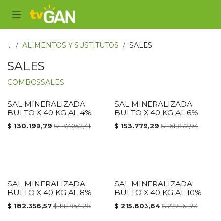
Ir al contenido
...
ALIMENTOS Y SUSTITUTOS
SALES
SALES
COMBOS
SALES
SAL MINERALIZADA
SAL MINERALIZADA
PROMOCIÓN
PROMOCIÓN
BULTO X 40 KG AL 4%
BULTO X 40 KG AL 6%
$
130.199,79
$
137.052,41
$
153.779,29
$
161.872,94
SAL MINERALIZADA
SAL MINERALIZADA
PROMOCIÓN
PROMOCIÓN
BULTO X 40 KG AL 8%
BULTO X 40 KG AL 10%
$
182.356,57
$
191.954,28
$
215.803,64
$
227.161,73