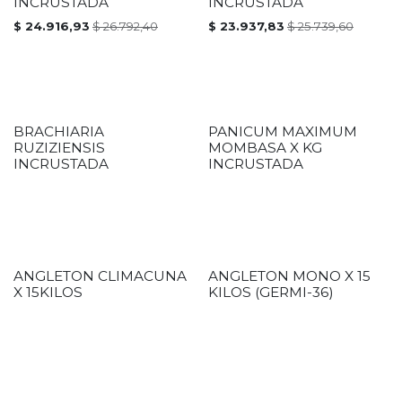
INCRUSTADA
INCRUSTADA
$
24.916,93
$
26.792,40
$
23.937,83
$
25.739,60
BRACHIARIA
PANICUM MAXIMUM
RUZIZIENSIS
MOMBASA X KG
INCRUSTADA
INCRUSTADA
ANGLETON CLIMACUNA
ANGLETON MONO X 15
X 15KILOS
KILOS (GERMI-36)