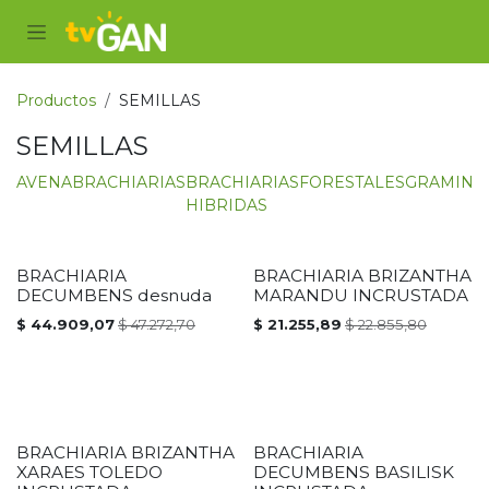
Ir al contenido
Productos
SEMILLAS
SEMILLAS
AVENA
BRACHIARIAS
BRACHIARIAS
FORESTALES
GRAMINE
HIBRIDAS
BRACHIARIA
BRACHIARIA BRIZANTHA
PROMOCIÓN
PROMOCIÓN
DECUMBENS desnuda
MARANDU INCRUSTADA
$
44.909,07
$
47.272,70
$
21.255,89
$
22.855,80
BRACHIARIA BRIZANTHA
BRACHIARIA
PROMOCIÓN
PROMOCIÓN
XARAES TOLEDO
DECUMBENS BASILISK