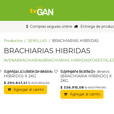
Ir al contenido
Inicio
Tienda
Compras seguras online
Entrega de product
Productos
SEMILLAS
BRACHIARIAS HIBRIDAS
BRACHIARIAS HIBRIDAS
AVENA
BRACHIARIAS
BRACHIARIAS HIBRIDAS
FORESTALE
CAMELLO (BRACHIARIA
CAYMAN BLEND
PROMOCIÓN
PROMOCIÓN
Agregar a la lista de deseos
Agregar a la lista de deseos
HÍBRIDO) X 2KG
(BRACHIARIA HÍBRIDO) X
2KG
$
294.641,41
$
300.654,50
$
336.915,08
$
343.790,90
Agregar al carrito
Agregar al carrito