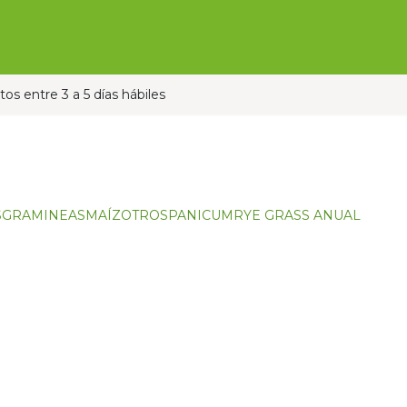
Ofertas
Ganado
Contáctanos
Pauta con nos
os entre 3 a 5 días hábiles
S
GRAMINEAS
MAÍZ
OTROS
PANICUM
RYE GRASS ANUAL