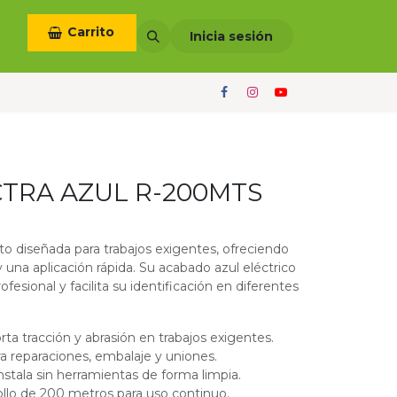
Carrito
otros
Términos y condiciones
Inicia sesión
CTRA AZUL R-200MTS
to diseñada para trabajos exigentes, ofreciendo
 y una aplicación rápida. Su acabado azul eléctrico
ofesional y facilita su identificación en diferentes
orta tracción y abrasión en trabajos exigentes.
ara reparaciones, embalaje y uniones.
instala sin herramientas de forma limpia.
ollo de 200 metros para uso continuo.