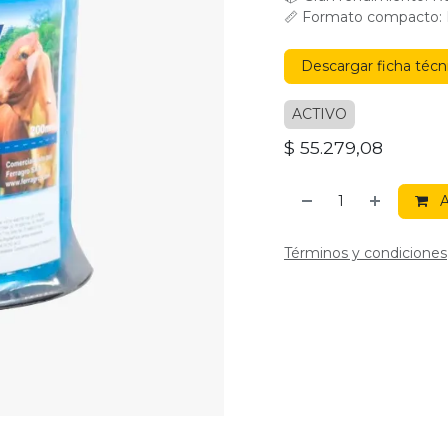
📏 Formato compacto: D
Descargar ficha técn
ACTIVO
$
55.279,08
A
Términos y condiciones