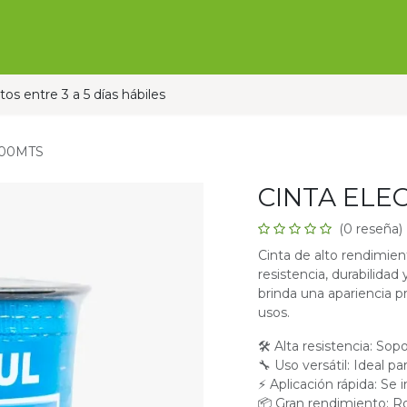
Ofertas
Ganado
Contáctanos
Pauta con nos
os entre 3 a 5 días hábiles
200MTS
CINTA ELE
(0 reseña)
Cinta de alto rendimien
resistencia, durabilidad
brinda una apariencia pr
usos.
🛠 Alta resistencia: Sop
🔧 Uso versátil: Ideal p
⚡ Aplicación rápida: Se 
📦 Gran rendimiento: R