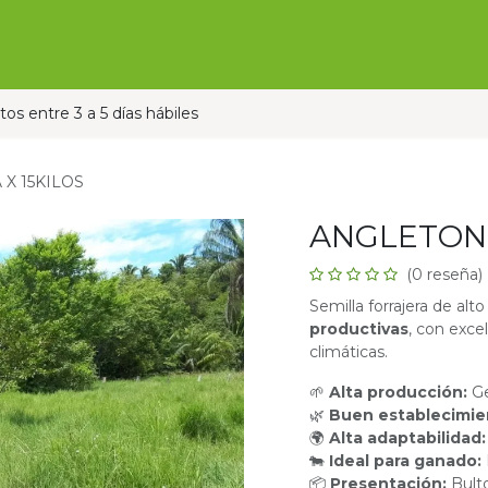
Ofertas
Ganado
Contáctanos
Pauta con nos
os entre 3 a 5 días hábiles
X 15KILOS
ANGLETON 
(0 reseña)
Semilla forrajera de alt
productivas
, con exce
climáticas.
🌱
Alta producción:
G
🌿
Buen establecimie
🌍
Alta adaptabilidad
🐄
Ideal para ganado:
📦
Presentación:
Bult