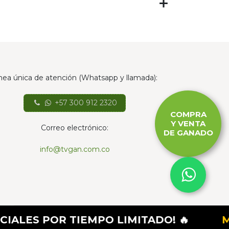
nea única de atención (Whatsapp y llamada):
+57 300 912 2320
COMPRA
Y VENTA
Correo electrónico:
DE GANADO
info@tvgan.com.co
- El mejor
Comercio electrónico de código
R TIEMPO LIMITADO! 🔥
MES DE A
abierto