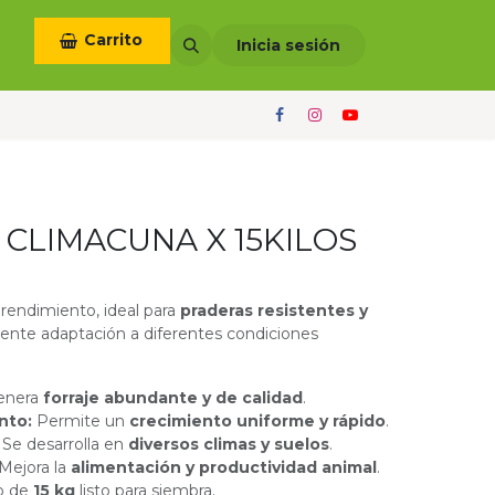
Carrito
otros
Términos y condiciones
Inicia sesión
CLIMACUNA X 15KILOS
o rendimiento, ideal para
praderas resistentes y
lente adaptación a diferentes condiciones
enera
forraje abundante y de calidad
.
nto:
Permite un
crecimiento uniforme y rápido
.
:
Se desarrolla en
diversos climas y suelos
.
Mejora la
alimentación y productividad animal
.
o de
15 kg
listo para siembra.