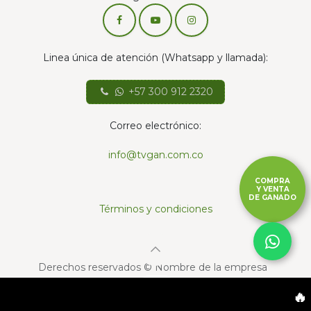
Linea única de atención (Whatsapp y llamada):
+57 300 912 2320
Correo electrónico:
info@tvgan.com.co
COMPRA
Y VENTA
DE GANADO
Términos y condiciones
Derechos reservados © Nombre de la empresa
Con la tecnología de
- El mejor
Comercio
🔥 ¡E
electrónico de código abierto