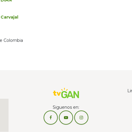
 DIAN
Carvajal
de Colombia
Li
Siguenos en: