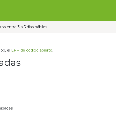
Ofertas
Ganado
Contáctanos
Pauta con nos
os entre 3 a 5 días hábiles
oo, el
ERP de código abierto
.
ladas
nidades